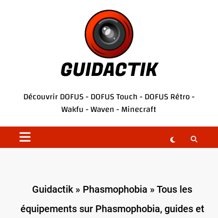
Aller
au
contenu
GUIDACTIK
Découvrir
DOFUS
-
DOFUS Touch
-
DOFUS Rétro
-
Wakfu
-
Waven
-
Minecraft
Guidactik
»
Phasmophobia
»
Tous les
équipements sur Phasmophobia, guides et