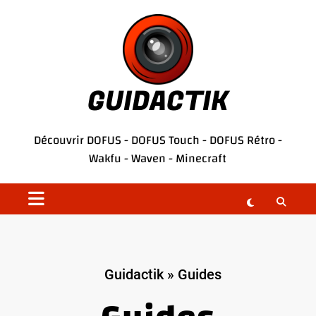
Aller
au
contenu
GUIDACTIK
Découvrir
DOFUS
-
DOFUS Touch
-
DOFUS Rétro
-
Wakfu
-
Waven
-
Minecraft
Guidactik
»
Guides