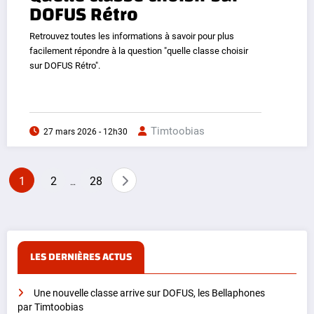
DOFUS Rétro
Retrouvez toutes les informations à savoir pour plus
facilement répondre à la question "quelle classe choisir
sur DOFUS Rétro".
Timtoobias
27 mars 2026 - 12h30
Pagination
1
2
28
…
des
publications
LES DERNIÈRES ACTUS
Une nouvelle classe arrive sur DOFUS, les Bellaphones
par Timtoobias