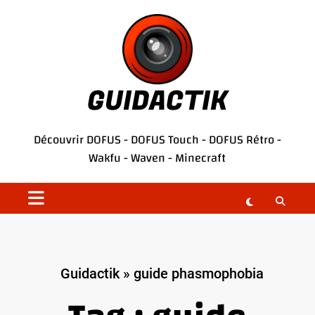
Aller
au
contenu
GUIDACTIK
Découvrir
DOFUS
-
DOFUS Touch
-
DOFUS Rétro
-
Wakfu
-
Waven
-
Minecraft
Guidactik
»
guide phasmophobia