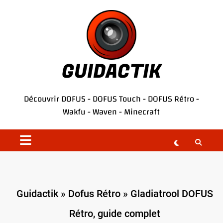
Aller
au
contenu
GUIDACTIK
Découvrir
DOFUS
-
DOFUS Touch
-
DOFUS Rétro
-
Wakfu
-
Waven
-
Minecraft
Guidactik
»
Dofus Rétro
»
Gladiatrool DOFUS
Rétro, guide complet