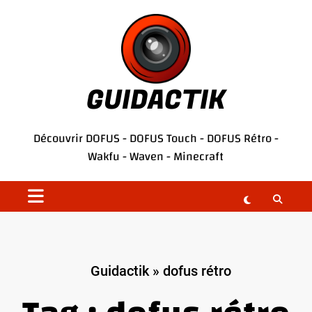
Aller
au
contenu
GUIDACTIK
Découvrir
DOFUS
-
DOFUS Touch
-
DOFUS Rétro
-
Wakfu
-
Waven
-
Minecraft
Guidactik
»
dofus rétro