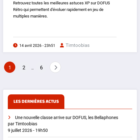
Retrouvez toutes les meilleures astuces XP sur DOFUS
Rétro qui permettent d'évoluer rapidement en jeu de
multiples manières.
Timtoobias
14 avril 2026 - 23h51
Pagination
1
2
6
…
des
publications
LES DERNIÈRES ACTUS
Une nouvelle classe arrive sur DOFUS, les Bellaphones
par Timtoobias
9 juillet 2026 - 19h50