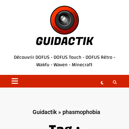
Aller
au
contenu
GUIDACTIK
Découvrir
DOFUS
-
DOFUS Touch
-
DOFUS Rétro
-
Wakfu
-
Waven
-
Minecraft
Guidactik
»
phasmophobia