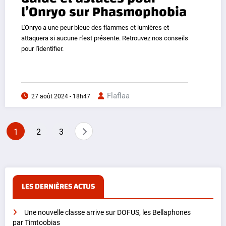
l’Onryo sur Phasmophobia
L'Onryo a une peur bleue des flammes et lumières et
attaquera si aucune n'est présente. Retrouvez nos conseils
pour l'identifier.
Flaflaa
27 août 2024 - 18h47
Pagination
1
2
3
des
publications
LES DERNIÈRES ACTUS
Une nouvelle classe arrive sur DOFUS, les Bellaphones
par Timtoobias