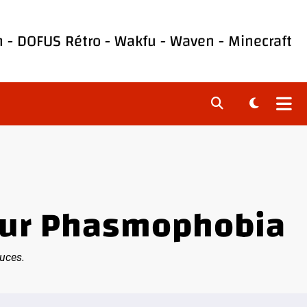
h
-
DOFUS Rétro
-
Wakfu
-
Waven
-
Minecraft
 sur Phasmophobia
tuces.