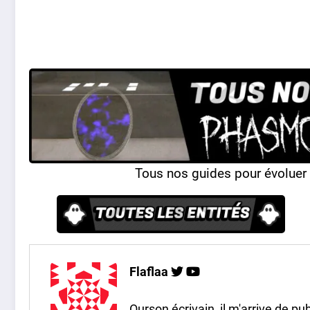
Tous nos guides pour évolue
Flaflaa
Ourson écrivain, il m'arrive de pub