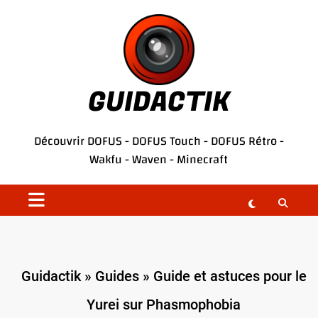
Aller
au
contenu
GUIDACTIK
Découvrir
DOFUS
-
DOFUS Touch
-
DOFUS Rétro
-
Wakfu
-
Waven
-
Minecraft
Guidactik
»
Guides
»
Guide et astuces pour le
Yurei sur Phasmophobia