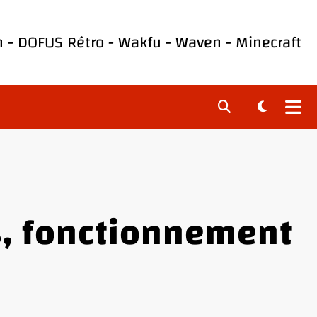
h
-
DOFUS Rétro
-
Wakfu
-
Waven
-
Minecraft
s, fonctionnement