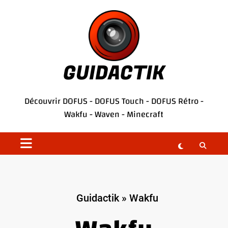
Aller
au
contenu
GUIDACTIK
Découvrir
DOFUS
-
DOFUS Touch
-
DOFUS Rétro
-
Wakfu
-
Waven
-
Minecraft
Guidactik
»
Wakfu