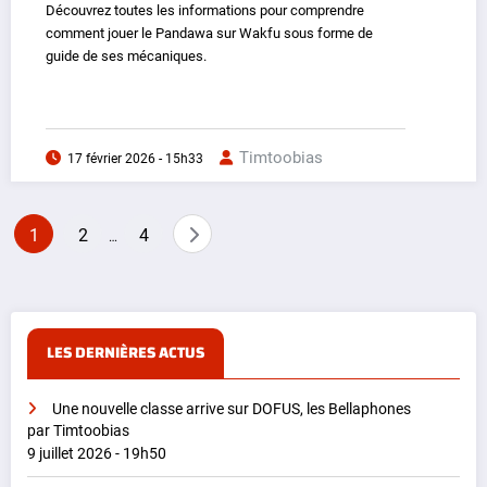
Découvrez toutes les informations pour comprendre
comment jouer le Pandawa sur Wakfu sous forme de
guide de ses mécaniques.
Timtoobias
17 février 2026 - 15h33
Pagination
1
2
4
…
des
publications
LES DERNIÈRES ACTUS
Une nouvelle classe arrive sur DOFUS, les Bellaphones
par Timtoobias
9 juillet 2026 - 19h50