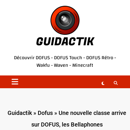
Aller
au
contenu
GUIDACTIK
Découvrir
DOFUS
-
DOFUS Touch
-
DOFUS Rétro
-
Wakfu
-
Waven
-
Minecraft
Guidactik
»
Dofus
»
Une nouvelle classe arrive
sur DOFUS, les Bellaphones