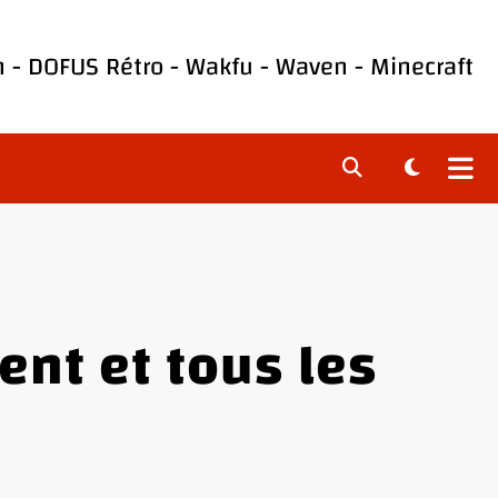
h
-
DOFUS Rétro
-
Wakfu
-
Waven
-
Minecraft
nt et tous les