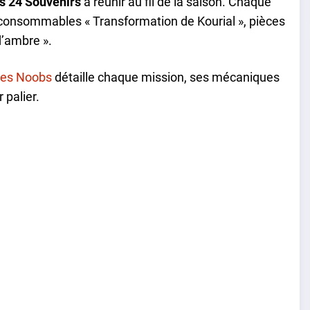
is 24 Souvenirs
à réunir au fil de la saison. Chaque
consommables « Transformation de Kourial », pièces
d’ambre ».
les Noobs
détaille chaque mission, ses mécaniques
 palier.