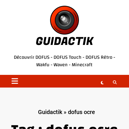
Aller
au
contenu
GUIDACTIK
Découvrir
DOFUS
-
DOFUS Touch
-
DOFUS Rétro
-
Wakfu
-
Waven
-
Minecraft
Guidactik
»
dofus ocre