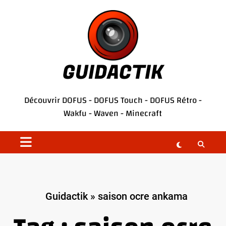
Aller
au
contenu
GUIDACTIK
Découvrir
DOFUS
-
DOFUS Touch
-
DOFUS Rétro
-
Wakfu
-
Waven
-
Minecraft
Guidactik
»
saison ocre ankama