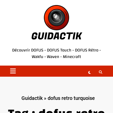
Aller
au
contenu
GUIDACTIK
Découvrir
DOFUS
-
DOFUS Touch
-
DOFUS Rétro
-
Wakfu
-
Waven
-
Minecraft
Guidactik
»
dofus retro turquoise