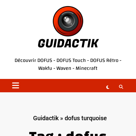
Aller
au
contenu
GUIDACTIK
Découvrir
DOFUS
-
DOFUS Touch
-
DOFUS Rétro
-
Wakfu
-
Waven
-
Minecraft
Guidactik
»
dofus turquoise