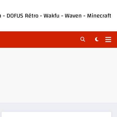
h
-
DOFUS Rétro
-
Wakfu
-
Waven
-
Minecraft