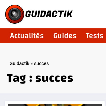
Aller
au
GUIDACTIK
contenu
Actualités
Guides
Tests
Guidactik
»
succes
Tag : succes