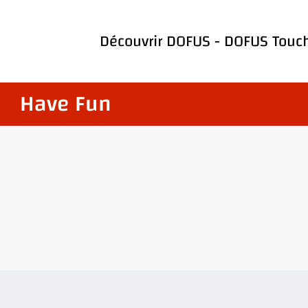
Découvrir
DOFUS
-
DOFUS Touc
Have Fun