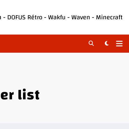
h
-
DOFUS Rétro
-
Wakfu
-
Waven
-
Minecraft
er list