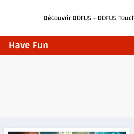
Découvrir
DOFUS
-
DOFUS Touc
Have Fun