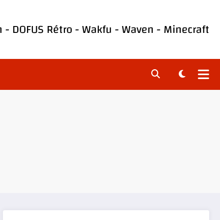
h
-
DOFUS Rétro
-
Wakfu
-
Waven
-
Minecraft