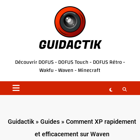
Aller
au
contenu
GUIDACTIK
Découvrir
DOFUS
-
DOFUS Touch
-
DOFUS Rétro
-
Wakfu
-
Waven
-
Minecraft
Guidactik
»
Guides
»
Comment XP rapidement
et efficacement sur Waven