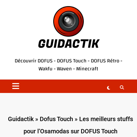
Aller
au
contenu
GUIDACTIK
Découvrir
DOFUS
-
DOFUS Touch
-
DOFUS Rétro
-
Wakfu
-
Waven
-
Minecraft
Guidactik
»
Dofus Touch
»
Les meilleurs stuffs
pour l’Osamodas sur DOFUS Touch