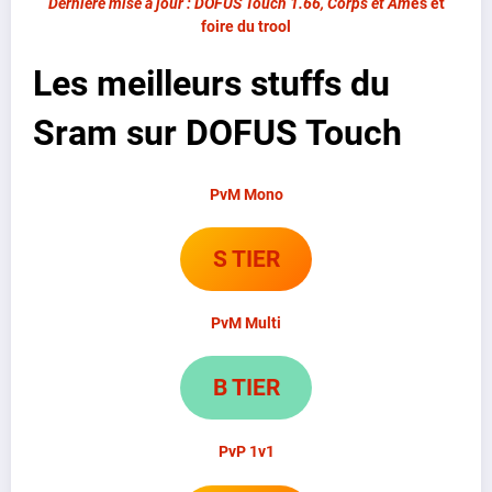
Dernière mise à jour : DOFUS Touch 1.66, Corps et Âm
es
et
foire du trool
Les meilleurs stuffs du
Sram sur DOFUS Touch
PvM Mono
S TIER
PvM Multi
B TIER
PvP 1v1