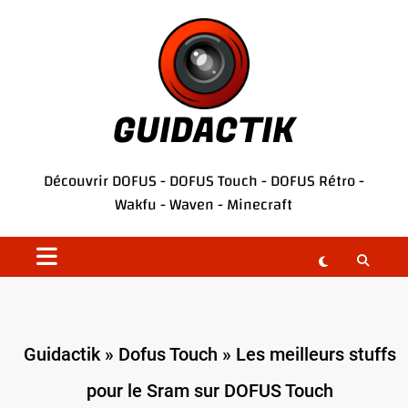
Aller
au
contenu
GUIDACTIK
Découvrir
DOFUS
-
DOFUS Touch
-
DOFUS Rétro
-
Wakfu
-
Waven
-
Minecraft
Guidactik
»
Dofus Touch
»
Les meilleurs stuffs
pour le Sram sur DOFUS Touch