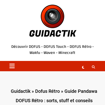
Aller
au
contenu
GUIDACTIK
Découvrir
DOFUS
-
DOFUS Touch
-
DOFUS Rétro
-
Wakfu
-
Waven
-
Minecraft
Guidactik
»
Dofus Rétro
»
Guide Pandawa
DOFUS Rétro : sorts, stuff et conseils