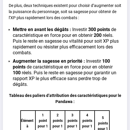
De plus, deux techniques existent pour choisir d’augmenter soit
la puissance du personnage, soit sa sagesse pour obtenir de
l’XP plus rapidement lors des combats :
Mettre en avant les dégâts :
Investir
300 points
de
caractéristique en force pour en obtenir
200
réels.
Puis le reste en sagesse ou vitalité pour soit XP plus
rapidement ou résister plus efficacement lors des
combats.
Augmenter la sagesse en priorité :
Investir
100
points
de caractéristique en force pour en obtenir
100
réels. Puis le reste en sagesse pour garantir un
rapport XP le plus efficace sans perdre trop de
dégâts.
Tableau des paliers d’attribution des caractéristiques pour le
Pandawa :
1
2
3
4
5
Élément
point
points
points
points
points
à
pour 1
pour 1
pour 1
pour 1
pour 1