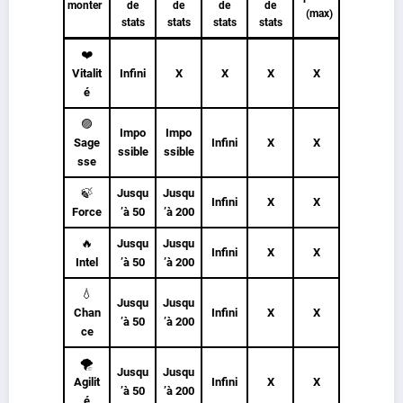
monter
de
de
de
de
(max)
stats
stats
stats
stats
❤️
Vitalit
Infini
X
X
X
X
é
🟣
Impo
Impo
Sage
Infini
X
X
ssible
ssible
sse
🍃
Jusqu
Jusqu
Infini
X
X
Force
’à
50
’à 200
🔥
Jusqu
Jusqu
Infini
X
X
Intel
’à
50
’à 200
💧
Jusqu
Jusqu
Chan
Infini
X
X
’à
50
’à 200
ce
🌪️
Jusqu
Jusqu
Agilit
Infini
X
X
’à
50
’à 200
é