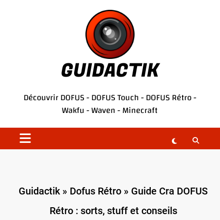
Aller
au
contenu
GUIDACTIK
Découvrir
DOFUS
-
DOFUS Touch
-
DOFUS Rétro
-
Wakfu
-
Waven
-
Minecraft
Guidactik
»
Dofus Rétro
»
Guide Cra DOFUS
Rétro : sorts, stuff et conseils