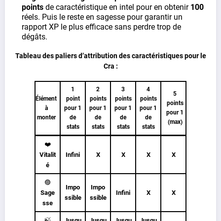
points
de caractéristique en intel pour en obtenir
100
réels. Puis le reste en sagesse pour garantir un
rapport XP le plus efficace sans perdre trop de
dégâts.
Tableau des paliers d’attribution des caractéristiques pour le
Cra :
1
2
3
4
5
Élément
point
points
points
points
points
à
pour 1
pour 1
pour 1
pour 1
pour 1
monter
de
de
de
de
(max)
stats
stats
stats
stats
❤️
Vitalit
Infini
X
X
X
X
é
🟣
Impo
Impo
Sage
Infini
X
X
ssible
ssible
sse
🍃
Jusqu
Jusqu
Jusqu
Jusqu