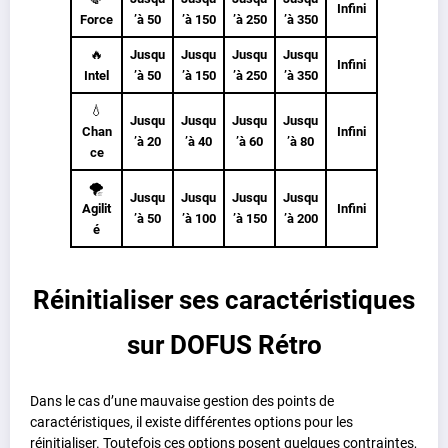
Infini
Force
’à
50
’à 150
’à
250
’à
350
🔥
Jusqu
Jusqu
Jusqu
Jusqu
Infini
Intel
’à
50
’à 150
’à
250
’à
350
💧
Jusqu
Jusqu
Jusqu
Jusqu
Chan
Infini
’à
20
’à
40
’à
60
’à
80
ce
🌪️
Jusqu
Jusqu
Jusqu
Jusqu
Agilit
Infini
’à
50
’à
100
’à
150
’à
200
é
Réinitialiser ses caractéristiques
sur DOFUS Rétro
Dans le cas d’une mauvaise gestion des points de
caractéristiques, il existe différentes options pour les
réinitialiser. Toutefois ces options posent quelques contraintes,