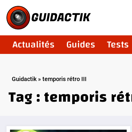
Aller
au
GUIDACTIK
contenu
Actualités
Guides
Tests
Guidactik
»
temporis rétro III
Tag : temporis rétr