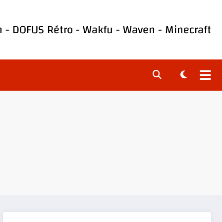
h
-
DOFUS Rétro
-
Wakfu
-
Waven
-
Minecraft