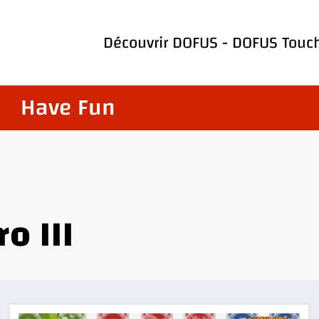
Découvrir
DOFUS
-
DOFUS Touc
Have Fun
o III