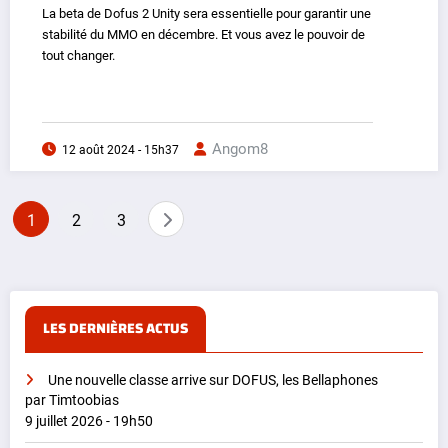
La beta de Dofus 2 Unity sera essentielle pour garantir une
stabilité du MMO en décembre. Et vous avez le pouvoir de
tout changer.
Angom8
12 août 2024 - 15h37
Pagination
1
2
3
des
publications
LES DERNIÈRES ACTUS
Une nouvelle classe arrive sur DOFUS, les Bellaphones
par Timtoobias
9 juillet 2026 - 19h50