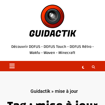
Aller
au
contenu
GUIDACTIK
Découvrir
DOFUS
-
DOFUS Touch
-
DOFUS Rétro
-
Wakfu
-
Waven
-
Minecraft
Guidactik
»
mise à jour