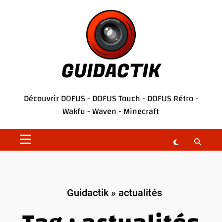
Aller
au
contenu
GUIDACTIK
Découvrir
DOFUS
-
DOFUS Touch
-
DOFUS Rétro
-
Wakfu
-
Waven
-
Minecraft
Guidactik
»
actualités