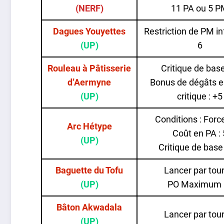
(NERF)
11 PA ou 5 
Dagues Youyettes
Restriction de PM in
(UP)
6
Rouleau à Pâtisserie
Critique de bas
d’Aermyne
Bonus de dégâts e
(UP)
critique : +5
Conditions : Forc
Arc Hétype
Coût en PA : 
(UP)
Critique de bas
Baguette du Tofu
Lancer par tour
(UP)
PO Maximum :
Bâton Akwadala
Lancer par tour
(UP)