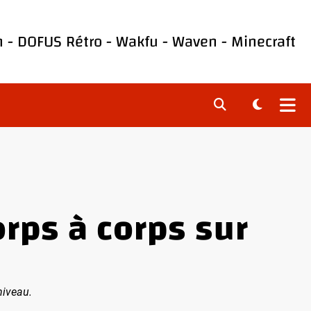
h
-
DOFUS Rétro
-
Wakfu
-
Waven
-
Minecraft
rps à corps sur
niveau.