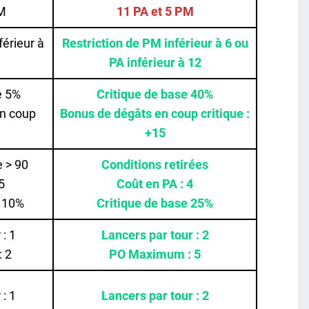
PM
11 PA et 5 PM
férieur à
Restriction de PM inférieur à 6 ou
PA inférieur à 12
e 5%
Critique de base 40%
n coup
Bonus de dégâts en coup critique :
+15
e > 90
Conditions retirées
5
Coût en PA : 4
e 10%
Critique de base 25%
 : 1
Lancers par tour : 2
 2
PO Maximum : 5
 : 1
Lancers par tour : 2