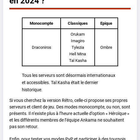
en 2024 ?
Monocompte
Classiques
Epique
Orukam
Imagiro
Draconiros
Tylezia
Ombre
Hell Mina
Tal Kasha
Tous les serveurs sont désormais internationaux
et accessibles. Tal Kasha était le dernier
historique.
Si vous cherchez la version Rétro, celle-ci propose ses propres
serveurs et client de jeu. Des modes monocompte, ou non, sont
présents. Il n’existe plus à l’heure actuelle d’option « Héroïque »
et les différents membres de l’équipe Ankama ne souhaitent
pas son retour.
Enfin, pour tester vos modes PvP et participer à des tournois,