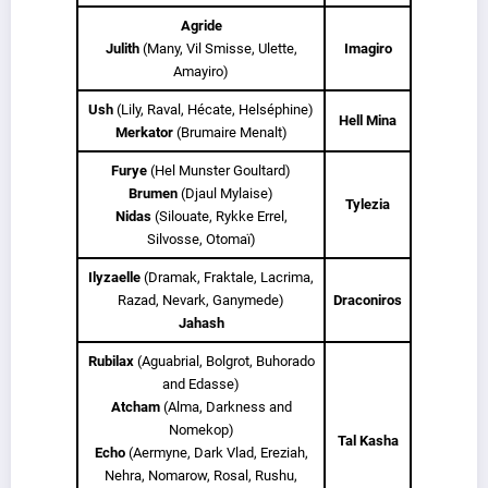
Agride
Julith
(Many, Vil Smisse, Ulette,
Imagiro
Amayiro)
Ush
(Lily, Raval, Hécate, Helséphine)
Hell Mina
Merkator
(Brumaire Menalt)
Furye
(Hel Munster Goultard)
Brumen
(Djaul Mylaise)
Tylezia
Nidas
(Silouate, Rykke Errel,
Silvosse, Otomaï)
Ilyzaelle
(Dramak, Fraktale, Lacrima,
Razad, Nevark, Ganymede)
Draconiros
Jahash
Rubilax
(Aguabrial, Bolgrot, Buhorado
and Edasse)
Atcham
(Alma, Darkness and
Nomekop)
Tal Kasha
Echo
(Aermyne, Dark Vlad, Ereziah,
Nehra, Nomarow, Rosal, Rushu,