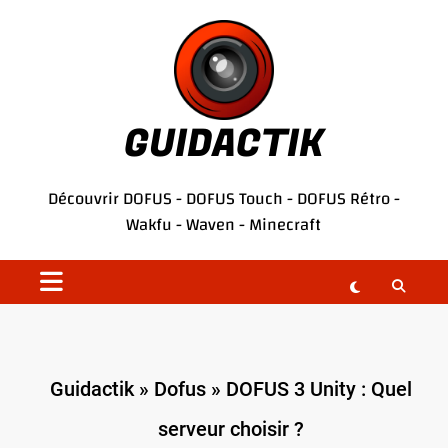
Aller
au
contenu
GUIDACTIK
Découvrir
DOFUS
-
DOFUS Touch
-
DOFUS Rétro
-
Wakfu
-
Waven
-
Minecraft
Guidactik
»
Dofus
»
DOFUS 3 Unity : Quel
serveur choisir ?