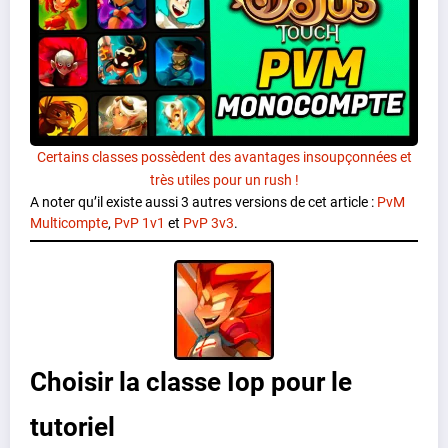
Certains classes possèdent des avantages insoupçonnées et
très utiles pour un rush !
A noter qu’il existe aussi 3 autres versions de cet article :
PvM
Multicompte
,
PvP 1v1
et
PvP 3v3
.
Choisir la classe Iop pour le
tutoriel