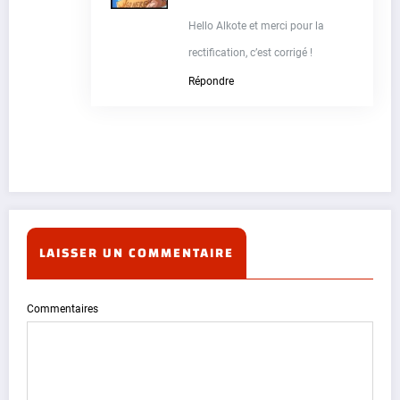
Hello Alkote et merci pour la
rectification, c’est corrigé !
Répondre
LAISSER UN COMMENTAIRE
Commentaires