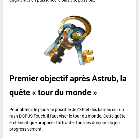
augmenter en puissance le plus vite possible.
Premier objectif après Astrub, la
quête « tour du monde »
Pour obtenir le plus vite possible de l’XP et des kamas sur un
rush DOFUS Touch, il faut viser le tour du monde. Cette quête
emblématique propose d’affronter tous les donjons du jeu
progressivement.