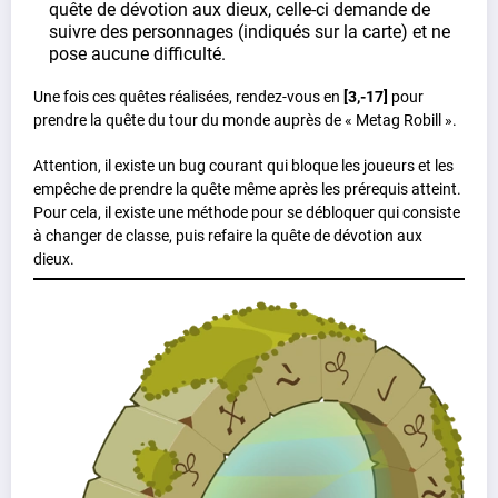
quête de dévotion aux dieux, celle-ci demande de
suivre des personnages (indiqués sur la carte) et ne
pose aucune difficulté.
Une fois ces quêtes réalisées, rendez-vous en
[3,-17]
pour
prendre la quête du tour du monde auprès de « Metag Robill ».
Attention, il existe un bug courant qui bloque les joueurs et les
empêche de prendre la quête même après les prérequis atteint.
Pour cela, il existe une méthode pour se débloquer qui consiste
à changer de classe, puis refaire la quête de dévotion aux
dieux.