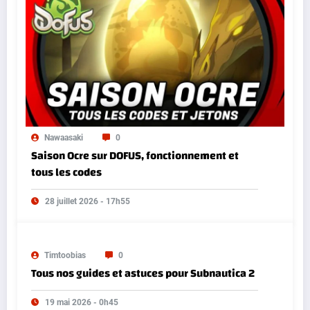
Nawaasaki
0
Saison Ocre sur DOFUS, fonctionnement et
tous les codes
28 juillet 2026 - 17h55
Timtoobias
0
Tous nos guides et astuces pour Subnautica 2
19 mai 2026 - 0h45