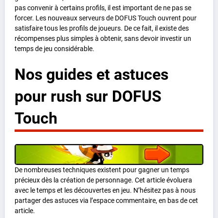
pas convenir à certains profils, il est important de ne pas se
forcer. Les nouveaux serveurs de DOFUS Touch ouvrent pour
satisfaire tous les profils de joueurs. De ce fait, il existe des
récompenses plus simples à obtenir, sans devoir investir un
temps de jeu considérable.
Nos guides et astuces
pour rush sur DOFUS
Touch
De nombreuses techniques existent pour gagner un temps
précieux dès la création de personnage. Cet article évoluera
avec le temps et les découvertes en jeu. N’hésitez pas à nous
partager des astuces via l’espace commentaire, en bas de cet
article.