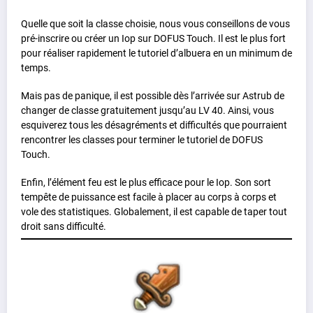
Quelle que soit la classe choisie, nous vous conseillons de vous
pré-inscrire ou créer un Iop sur DOFUS Touch. Il est le plus fort
pour réaliser rapidement le tutoriel d’albuera en un minimum de
temps.
Mais pas de panique, il est possible dès l’arrivée sur Astrub de
changer de classe gratuitement jusqu’au LV 40. Ainsi, vous
esquiverez tous les désagréments et difficultés que pourraient
rencontrer les classes pour terminer le tutoriel de DOFUS
Touch.
Enfin, l’élément feu est le plus efficace pour le Iop. Son sort
tempête de puissance est facile à placer au corps à corps et
vole des statistiques. Globalement, il est capable de taper tout
droit sans difficulté.