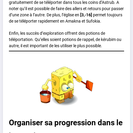
gratuitement de se téléporter dans tous les coins d’Astrub. A
noter qu’il est possible de faire des allers et retours pour passer
d’une zone à l’autre. De plus, l’église en
[3,-16]
permet toujours
de se téléporter rapidement en Amakna et Sufokia.
Enfin, les succès d’exploration offrent des potions de
téléportation. Qu’elles soient potions de rappel, de kérubim ou
autre, il est important de les utiliser le plus possible.
Organiser sa progression dans le