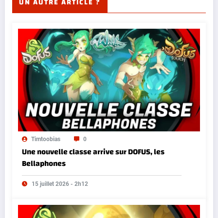
UN AUTRE ARTICLE ?
Timtoobias
0
Une nouvelle classe arrive sur DOFUS, les
Bellaphones
15 juillet 2026 - 2h12