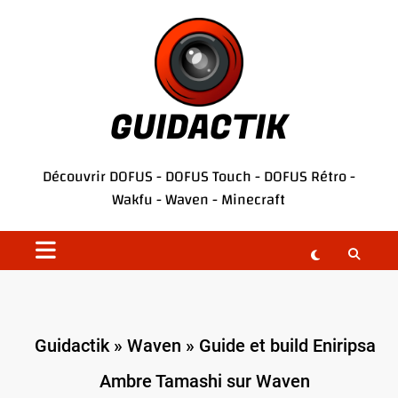
Aller
au
contenu
GUIDACTIK
Découvrir
DOFUS
-
DOFUS Touch
-
DOFUS Rétro
-
Wakfu
-
Waven
-
Minecraft
Guidactik
»
Waven
»
Guide et build Eniripsa
Ambre Tamashi sur Waven