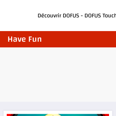
Découvrir
DOFUS
-
DOFUS Touc
Have Fun