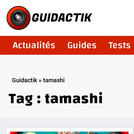
Aller
au
GUIDACTIK
contenu
Actualités
Guides
Tests
Guidactik
»
tamashi
Tag : tamashi