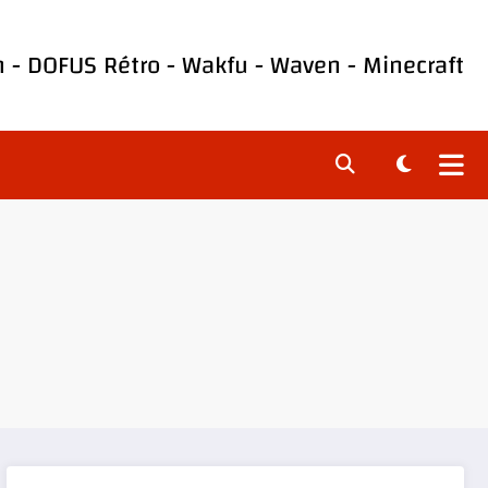
h
-
DOFUS Rétro
-
Wakfu
-
Waven
-
Minecraft