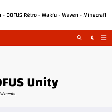
h
-
DOFUS Rétro
-
Wakfu
-
Waven
-
Minecraft
OFUS Unity
 éléments.