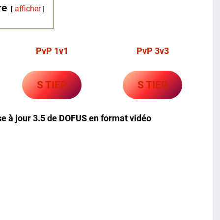
re
afficher
PvP 1v1
PvP 3v3
S TIER
S TIER
se à jour 3.5 de DOFUS en format vidéo