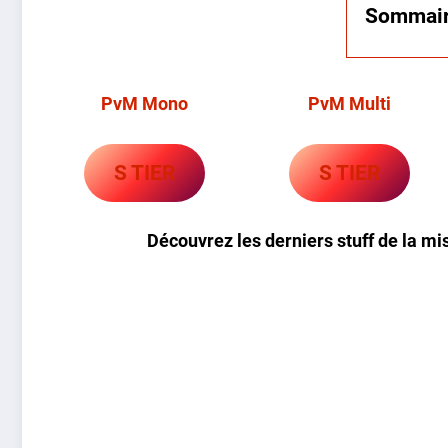
Sommai
PvM Mono
PvM Multi
S TIER
S TIER
Découvrez les derniers stuff de la mi