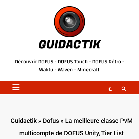
Aller
au
contenu
GUIDACTIK
Découvrir
DOFUS
-
DOFUS Touch
-
DOFUS Rétro
-
Wakfu
-
Waven
-
Minecraft
Guidactik
»
Dofus
»
La meilleure classe PvM
multicompte de DOFUS Unity, Tier List