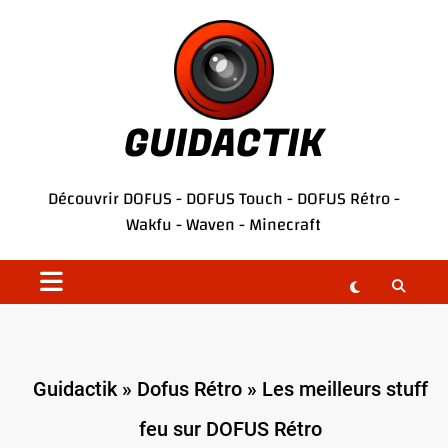
Aller
au
contenu
GUIDACTIK
Découvrir
DOFUS
-
DOFUS Touch
-
DOFUS Rétro
-
Wakfu
-
Waven
-
Minecraft
Guidactik
»
Dofus Rétro
»
Les meilleurs stuff
feu sur DOFUS Rétro