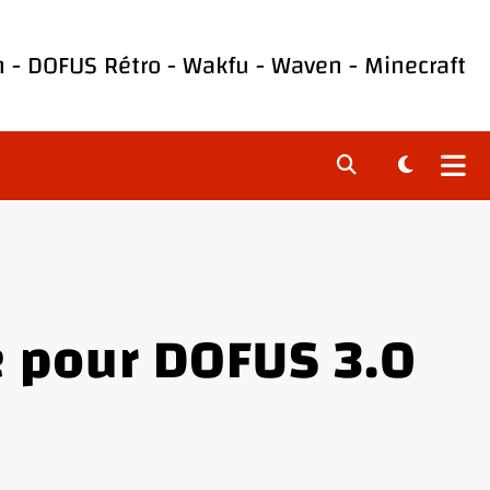
h
-
DOFUS Rétro
-
Wakfu
-
Waven
-
Minecraft
e pour DOFUS 3.0