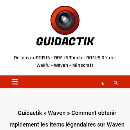
Aller
au
contenu
GUIDACTIK
Découvrir
DOFUS
-
DOFUS Touch
-
DOFUS Rétro
-
Wakfu
-
Waven
-
Minecraft
Guidactik
»
Waven
»
Comment obtenir
rapidement les items légendaires sur Waven