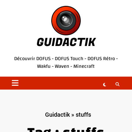
Aller
au
contenu
GUIDACTIK
Découvrir
DOFUS
-
DOFUS Touch
-
DOFUS Rétro
-
Wakfu
-
Waven
-
Minecraft
Guidactik
»
stuffs