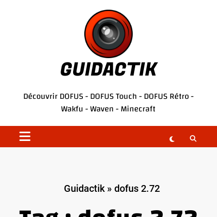
Aller
au
contenu
GUIDACTIK
Découvrir
DOFUS
-
DOFUS Touch
-
DOFUS Rétro
-
Wakfu
-
Waven
-
Minecraft
Guidactik
»
dofus 2.72