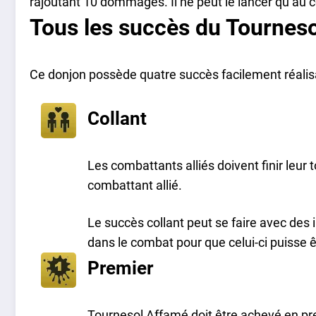
rajoutant 10 dommages. Il ne peut le lancer qu’au c
Tous les succès du Tournes
Ce donjon possède quatre succès facilement réalisa
Collant
Les combattants alliés doivent finir leur 
combattant allié.
Le succès collant peut se faire avec des
dans le combat pour que celui-ci puisse ê
Premier
Tournesol Affamé doit être achevé en pr