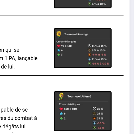
n qui se
m 1 PA, lançable
de lui.
apable de se
res du combat à
 dégâts lui