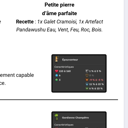
Petite pierre
d’âme parfaite
e
Recette
:
1x Galet Cramoisi, 1x Artefact
Pandawushu Eau, Vent, Feu, Roc, Bois.
alement capable
ce.