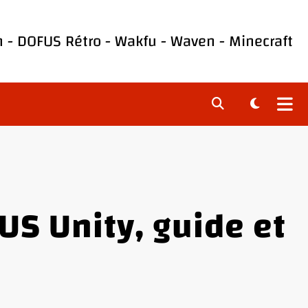
h
-
DOFUS Rétro
-
Wakfu
-
Waven
-
Minecraft
S Unity, guide et