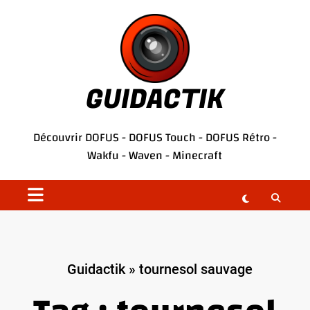
Aller
au
contenu
GUIDACTIK
Découvrir
DOFUS
-
DOFUS Touch
-
DOFUS Rétro
-
Wakfu
-
Waven
-
Minecraft
Guidactik
»
tournesol sauvage