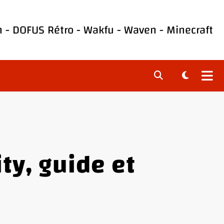
h
-
DOFUS Rétro
-
Wakfu
-
Waven
-
Minecraft
ty, guide et