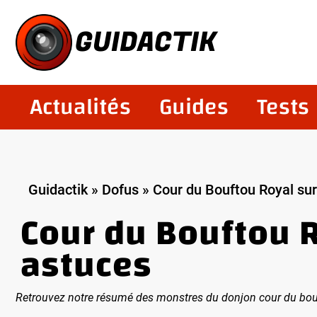
Aller
au
GUIDACTIK
contenu
Actualités
Guides
Tests
Guidactik
»
Dofus
»
Cour du Bouftou Royal sur
Cour du Bouftou R
astuces
Retrouvez notre résumé des monstres du donjon cour du bouft