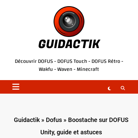
Aller
au
contenu
GUIDACTIK
Découvrir
DOFUS
-
DOFUS Touch
-
DOFUS Rétro
-
Wakfu
-
Waven
-
Minecraft
Guidactik
»
Dofus
»
Boostache sur DOFUS
Unity, guide et astuces