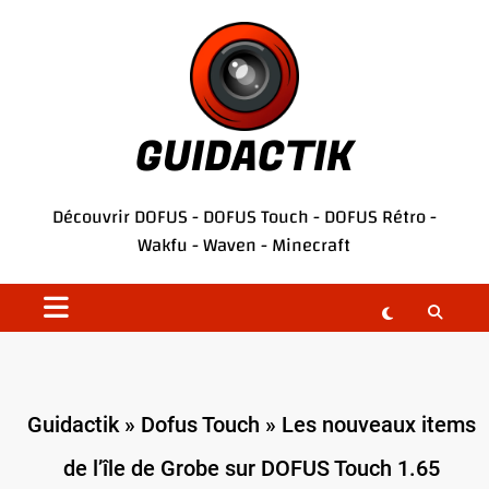
Aller
au
contenu
GUIDACTIK
Découvrir
DOFUS
-
DOFUS Touch
-
DOFUS Rétro
-
Wakfu
-
Waven
-
Minecraft
Guidactik
»
Dofus Touch
»
Les nouveaux items
de l’île de Grobe sur DOFUS Touch 1.65