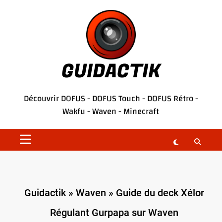
Aller
au
contenu
GUIDACTIK
Découvrir
DOFUS
-
DOFUS Touch
-
DOFUS Rétro
-
Wakfu
-
Waven
-
Minecraft
Guidactik
»
Waven
»
Guide du deck Xélor
Régulant Gurpapa sur Waven