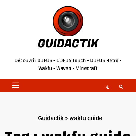
Aller
au
contenu
GUIDACTIK
Découvrir
DOFUS
-
DOFUS Touch
-
DOFUS Rétro
-
Wakfu
-
Waven
-
Minecraft
Guidactik
»
wakfu guide