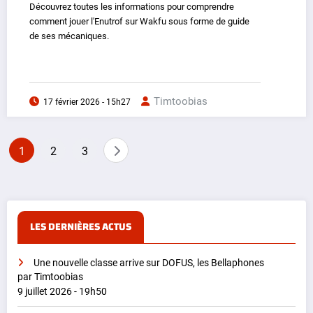
Découvrez toutes les informations pour comprendre
comment jouer l'Enutrof sur Wakfu sous forme de guide
de ses mécaniques.
Timtoobias
17 février 2026 - 15h27
Pagination
1
2
3
des
publications
LES DERNIÈRES ACTUS
Une nouvelle classe arrive sur DOFUS, les Bellaphones
par Timtoobias
9 juillet 2026 - 19h50