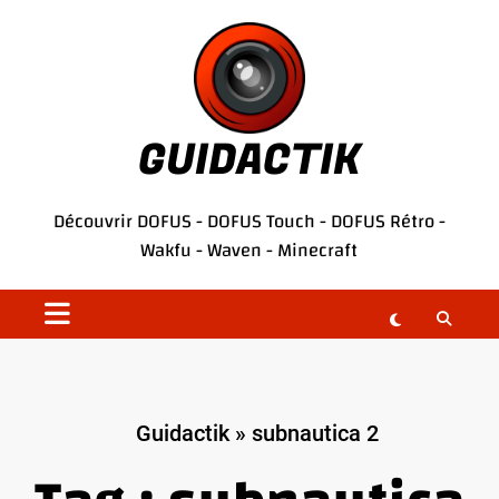
Aller
au
contenu
GUIDACTIK
Découvrir
DOFUS
-
DOFUS Touch
-
DOFUS Rétro
-
Wakfu
-
Waven
-
Minecraft
Guidactik
»
subnautica 2