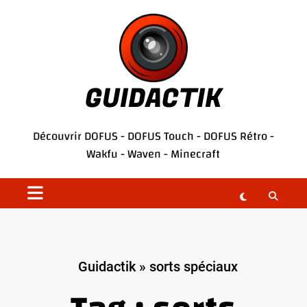
Aller
au
contenu
GUIDACTIK
Découvrir
DOFUS
-
DOFUS Touch
-
DOFUS Rétro
-
Wakfu
-
Waven
-
Minecraft
Guidactik
»
sorts spéciaux