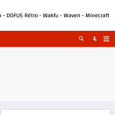
h
-
DOFUS Rétro
-
Wakfu
-
Waven
-
Minecraft