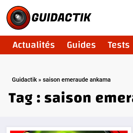
Aller
au
GUIDACTIK
contenu
Actualités
Guides
Tests
Guidactik
»
saison emeraude ankama
Tag : saison em