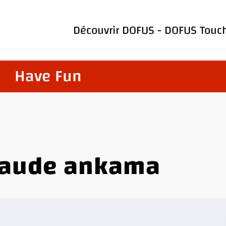
Découvrir
DOFUS
-
DOFUS Touc
Have Fun
eraude ankama