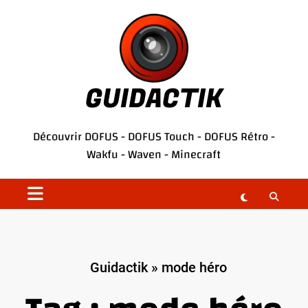
Aller
au
contenu
GUIDACTIK
Découvrir
DOFUS
-
DOFUS Touch
-
DOFUS Rétro
-
Wakfu
-
Waven
-
Minecraft
Guidactik
»
mode héro